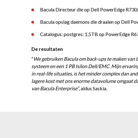
Bacula Directeur die op Dell PowerEdge R730
Bacula opslag daemons die draaien op Dell P
Catalogus: postgres: 1,5TB op PowerEdge R6
De resultaten
“
We gebruiken Bacula om back-ups te maken van big
systeem en een 1 PB Isilon Dell/EMC. Mijn ervaring 
in real-life situaties, is het minder complex dan 
lagere kost met ons enorme datavolume omgaat dan
van Bacula Enterprise”
, aldus Saskia.