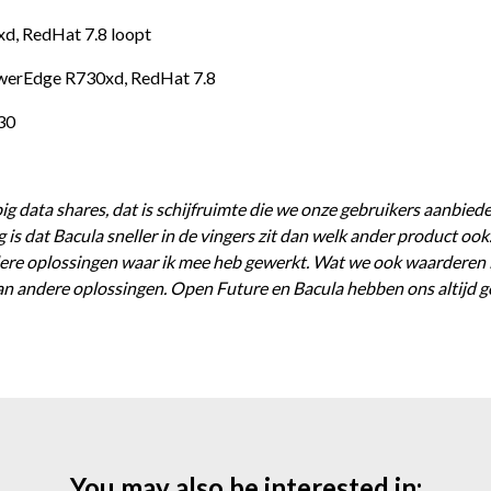
xd, RedHat 7.8 loopt
owerEdge R730xd, RedHat 7.8
30
 data shares, dat is schijfruimte die we onze gebruikers aanbie
is dat Bacula sneller in de vingers zit dan welk ander product ook
andere oplossingen waar ik mee heb gewerkt. Wat we ook waarderen 
 andere oplossingen. Open Future en Bacula hebben ons altijd goe
You may also be interested in: