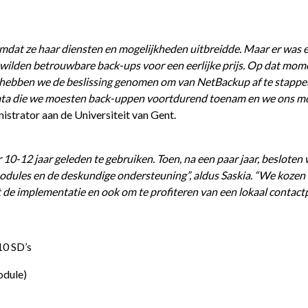
 omdat ze haar diensten en mogelijkheden uitbreidde. Maar er was
 wilden betrouwbare back-ups voor een eerlijke prijs. Op dat mo
 hebben we de beslissing genomen om van NetBackup af te stappen
data die we moesten back-uppen voortdurend toenam en we ons m
strator aan de Universiteit van Gent.
10-12 jaar geleden te gebruiken. Toen, na een paar jaar, besloten
modules en de deskundige ondersteuning”, aldus Saskia. “We kozen
 de implementatie en ook om te profiteren van een lokaal contact
10 SD’s
odule)