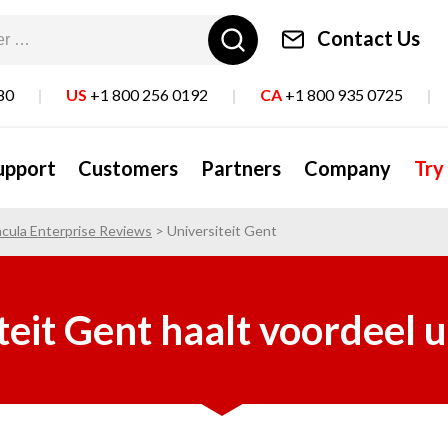
Contact Us
80
|
US
+1 800 256 0192
|
CA
+1 800 935 0725
|
upport
Customers
Partners
Company
Try
cula Enterprise Reviews
>
Universiteit Gent
teit Gent haalt voordeel u