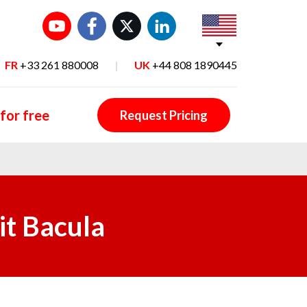
FR
+33 261 880008
|
UK
+44 808 1890445
 for free
Request Pricing
it Bacula