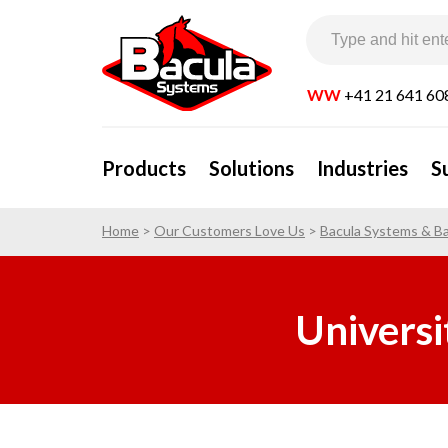
WW
+41 21 641 60
Products
Solutions
Industries
S
Home
>
Our Customers Love Us
>
Bacula Systems & Ba
Universi