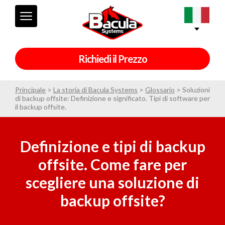
Richiedi il Prezzo
Principale
>
La storia di Bacula Systems
>
Glossario
>
Soluzioni
di backup offsite: Definizione e significato. Tipi di software per
il backup offsite.
Definizione e tipi di backup
offsite. Come fare per
scegliere una soluzione di
backup offsite?