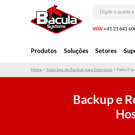
WW
+41 21 641 60
Produtos
Soluções
Setores
Sup
Home
>
Soluções de Backup para Empresas
>
Feito Es
Backup e R
Hos