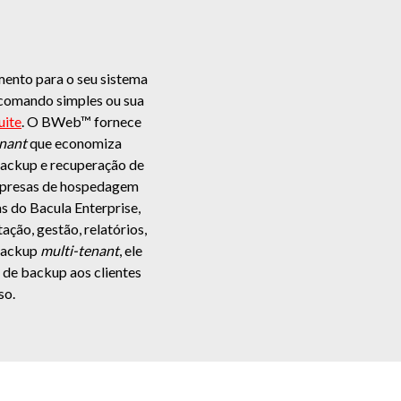
mento para o seu sistema
 comando simples ou sua
ite
. O BWeb™ fornece
enant
que economiza
backup e recuperação de
empresas de hospedagem
s do Bacula Enterprise,
ção, gestão, relatórios,
 backup
multi-tenant
, ele
de backup aos clientes
so.