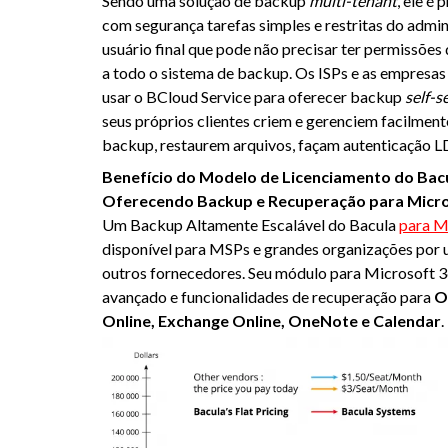
Sendo uma solução de backup
multi-tenant
, ele é
com segurança tarefas simples e restritas do admi
usuário final que pode não precisar ter permissões d
a todo o sistema de backup. Os ISPs e as empres
usar o BCloud Service para oferecer backup
self-s
seus próprios clientes criem e gerenciem facilment
backup, restaurem arquivos, façam autenticação L
Benefício do Modelo de Licenciamento do Bac
Oferecendo Backup e Recuperação para Micro
Um Backup Altamente Escalável do Bacula
para M
disponível para MSPs e grandes organizações por 
outros fornecedores. Seu módulo para Microsoft 3
avançado e funcionalidades de recuperação para
O
Online, Exchange Online, OneNote e Calendar
.