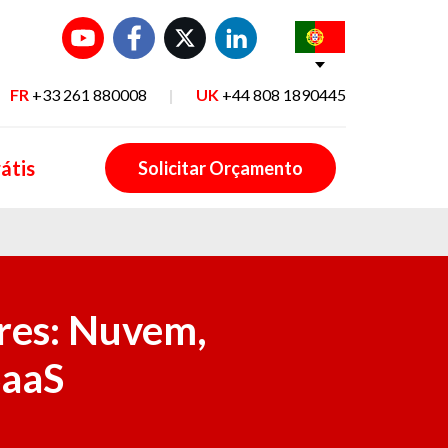
FR
+33 261 880008
|
UK
+44 808 1890445
átis
Solicitar Orçamento
res: Nuvem,
SaaS