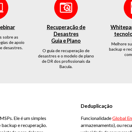
ebinar
Recuperação de
Whitepap
Desastres
tecnolo
s sobre as
Guia e Plano
gias de apoio
Melhore su
e desastres.
backup e re
O guia de recuperação de
com
desastres e o modelo de plano
de DR dos profissionais da
Bacula.
Deduplicação
 MSPs. Ele é um simples
Funcionalidade
Global En
e backup e recuperação.
armazenamento), ou recur