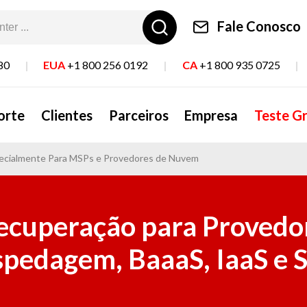
Fale Conosco
80
|
EUA
+1 800 256 0192
|
CA
+1 800 935 0725
|
orte
Clientes
Parceiros
Empresa
Teste Gr
pecialmente Para MSPs e Provedores de Nuvem
ecuperação para Provedo
pedagem, BaaaS, IaaS e 