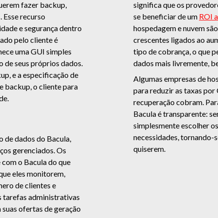
querem fazer backup,
significa que os proved
. Esse recurso
se beneficiar de um
ROI a
idade e segurança dentro
hospedagem e nuvem são 
do pelo cliente é
crescentes ligados ao au
rnece uma GUI simples
tipo de cobrança, o que 
o de seus próprios dados.
dados mais livremente, b
up, e a especificação de
Algumas empresas de hos
e backup, o cliente para
para reduzir as taxas po
de.
recuperação cobram. Para
Bacula é transparente: s
simplesmente escolher os
necessidades, tornando-se
o de dados do Bacula,
quiserem.
iços gerenciados. Os
 com o Bacula do que
que eles monitorem,
ro de clientes e
s tarefas administrativas
 suas ofertas de geração