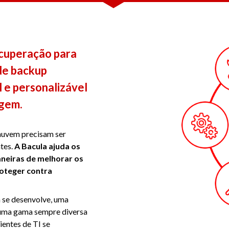
cuperação para
de backup
l e personalizável
gem.
nuvem precisam ser
ntes.
A Bacula ajuda os
neiras de melhorar os
proteger contra
 se desenvolve, uma
r uma gama sempre diversa
entes de TI se