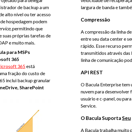
 projetado para delegar
velocidade de recuperaçã
nistrador de backup a um
largura de banda e tamb
e alto nível ou ter acesso
Compressão
as de hospedagem podem
ervice
, permitindo que
A compressão da linha d
e suas próprias tarefas de
entre seu data center e s
DAP e muito mais.
rápido. Esse recurso perm
ula para MSPs
transmitidos através das
soft 365
linha de comunicação pode
icrosoft 365
está
API REST
uma fração do custo de
65 inclui backup granular
O Bacula Enterprise tem
neDrive, SharePoint
nuvem para desenvolver f
usuário e c-panel, ou par
Service.
O Bacula Suporta
Seu
A Bacula trabalha muito 