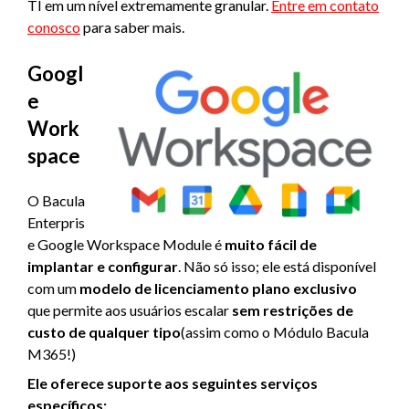
TI em um nível extremamente granular.
Entre em contato
conosco
para saber mais.
Googl
e
Work
space
O Bacula
Enterpris
e Google Workspace Module é
muito fácil de
implantar e configurar
. Não só isso; ele está disponível
com um
modelo de licenciamento plano exclusivo
que permite aos usuários escalar
sem restrições de
custo de qualquer tipo
(assim como o Módulo Bacula
M365!)
Ele oferece suporte aos seguintes serviços
específicos: