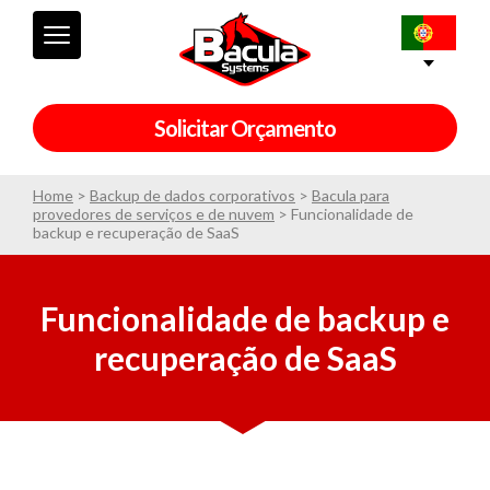
Solicitar Orçamento
Home
>
Backup de dados corporativos
>
Bacula para
provedores de serviços e de nuvem
>
Funcionalidade de
backup e recuperação de SaaS
Funcionalidade de backup e
recuperação de SaaS