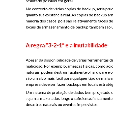
resultado possível em geral.
No contexto de várias cópias de backup, seria pru
quanto sua existência real. As cópias de backup ar
maioria dos casos, pois são relativamente fáceis 
locais de armazenamento de backup também são u
A regra “3-2-1” e a imutabilidade
Apesar da disponibilidade de várias ferramentas d
malicioso. Por exemplo, ameaças físicas, como acid
naturais, podem destruir facilmente o hardware e o
são um alvo mais fácil para qualquer tipo de malwa
empresa deve ser fazer backups em locais estratég
Um sistema de proteção de dados bem projetado d
sejam armazenados longe o suficiente, fisicamente f
desastres naturais ou eventos imprevistos.