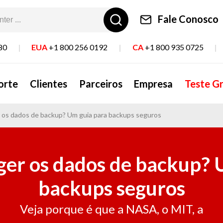
Fale Conosco
80
|
EUA
+1 800 256 0192
|
CA
+1 800 935 0725
|
orte
Clientes
Parceiros
Empresa
Teste Gr
os dados de backup? Um guia para backups seguros
er os dados de backup? 
backups seguros
Veja porque é que a NASA, o MIT, a