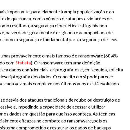
ais importante, paralelamente à ampla popularização e ao
nte do que nunca, com o número de ataques e violações de
omo resultado, a segurança cibernética está ganhando
s e, na verdade, geralmente é originada e acompanhada de
m como a segurança é fundamental para a segurança de seus
os, mas provavelmente o mais famoso é o ransomware (68,4%
ordo com
Statista
). O ransomware tem uma definição
sca dados confidenciais, criptografa-os e, em seguida, solicita
descriptografia dos dados. O conceito em si pode parecer
se cada vez mais complexo nos últimos anos e está evoluindo
e desvia dos ataques tradicionais de roubo ou destruição de
ssíveis, impedindo a capacidade de acessar e utilizar
ar os dados em questão para que isso aconteça. As técnicas
icialmente eficazes no combate ao ransomware, pois os
 sistema comprometido e restaurar os dados de backups