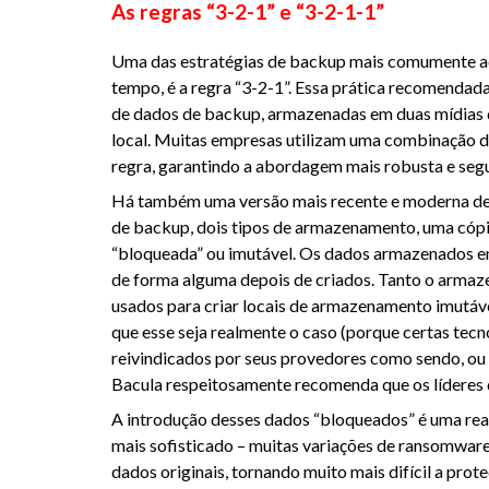
As regras “3-2-1” e “3-2-1-1”
Uma das estratégias de backup mais comumente ac
tempo, é a regra “3-2-1”. Essa prática recomendad
de dados de backup, armazenadas em duas mídias 
local. Muitas empresas utilizam uma combinação d
regra, garantindo a abordagem mais robusta e seg
Há também uma versão mais recente e moderna dess
de backup, dois tipos de armazenamento, uma cópi
“bloqueada” ou imutável. Os dados armazenados e
de forma alguma depois de criados. Tanto o armaz
usados para criar locais de armazenamento imutávei
que esse seja realmente o caso (porque certas te
reivindicados por seus provedores como sendo, ou 
Bacula respeitosamente recomenda que os líderes 
A introdução desses dados “bloqueados” é uma rea
mais sofisticado – muitas variações de ransomwa
dados originais, tornando muito mais difícil a prot