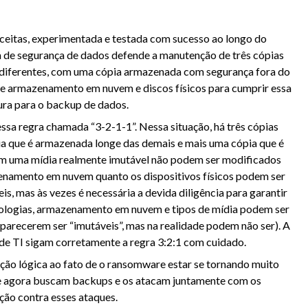
eitas, experimentada e testada com sucesso ao longo do
a de segurança de dados defende a manutenção de três cópias
diferentes, com uma cópia armazenada com segurança fora do
e armazenamento em nuvem e discos físicos para cumprir essa
ura para o backup de dados.
a regra chamada “3-2-1-1”. Nessa situação, há três cópias
a que é armazenada longe das demais e mais uma cópia que é
m uma mídia realmente imutável não podem ser modificados
enamento em nuvem quanto os dispositivos físicos podem ser
s, mas às vezes é necessária a devida diligência para garantir
cnologias, armazenamento em nuvem e tipos de mídia podem ser
parecerem ser “imutáveis”, mas na realidade podem não ser). A
de TI sigam corretamente a regra 3:2:1 com cuidado.
ção lógica ao fato de o ransomware estar se tornando muito
re agora buscam backups e os atacam juntamente com os
eção contra esses ataques.