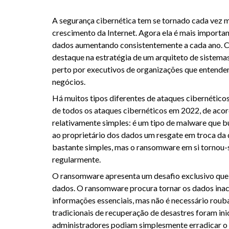
A segurança cibernética tem se tornado cada vez m
crescimento da Internet. Agora ela é mais importa
dados aumentando consistentemente a cada ano. C
destaque na estratégia de um arquiteto de sistema
perto por executivos de organizações que entende
negócios.
Há muitos tipos diferentes de ataques cibernétic
de todos os ataques cibernéticos em 2022, de ac
relativamente simples: é um tipo de malware que bu
ao proprietário dos dados um resgate em troca da 
bastante simples, mas o ransomware em si tornou-
regularmente.
O ransomware apresenta um desafio exclusivo que s
dados. O ransomware procura tornar os dados inace
informações essenciais, mas não é necessário roub
tradicionais de recuperação de desastres foram in
administradores podiam simplesmente erradicar o