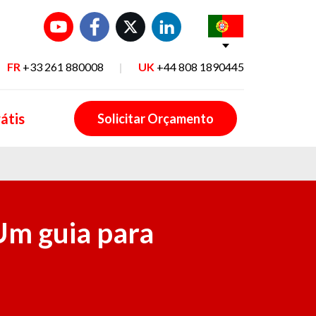
FR
+33 261 880008
|
UK
+44 808 1890445
átis
Solicitar Orçamento
Um guia para