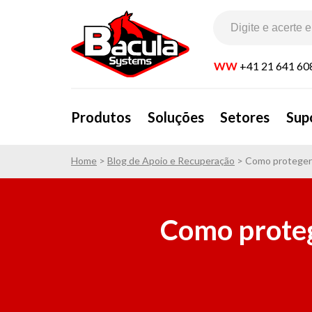
WW
+41 21 641 60
Produtos
Soluções
Setores
Sup
Home
>
Blog de Apoio e Recuperação
>
Como proteger 
Como proteg