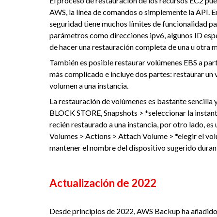
El proceso de restauración de los recursos EC2 pue
AWS, la línea de comandos o simplemente la API. En
seguridad tiene muchos límites de funcionalidad pa
parámetros como direcciones ipv6, algunos ID espe
de hacer una restauración completa de una u otra 
También es posible restaurar volúmenes EBS a part
más complicado e incluye dos partes: restaurar un 
volumen a una instancia.
La restauración de volúmenes es bastante sencilla
BLOCK STORE, Snapshots > *seleccionar la instant
recién restaurado a una instancia, por otro lado, e
Volumes > Actions > Attach Volume > *elegir el v
mantener el nombre del dispositivo sugerido duran
Actualización de 2022
Desde principios de 2022, AWS Backup ha añadido 