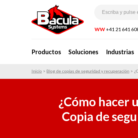
WW
+41 21 641 60
Productos
Soluciones
Industrias
Inicio
>
Blog de copias de seguridad y recuperación
>
¿
¿Cómo hacer u
Copia de segu