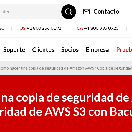
Contacto
80
|
US
+1 800 256 0192
|
CA
+1 800 935 0725
|
Soporte
Clientes
Socios
Empresa
Prueb
Cómo hacer una copia de seguridad de Amazon AWS? Copia de seguridad
na copia de seguridad 
ridad de AWS S3 con Bacu