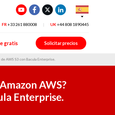
FR
+33 261 880008
|
UK
+44 808 1890445
e gratis
Solicitar precios
 de AWS S3 con Bacula Enterprise.
de Amazon AWS?
la Enterprise.