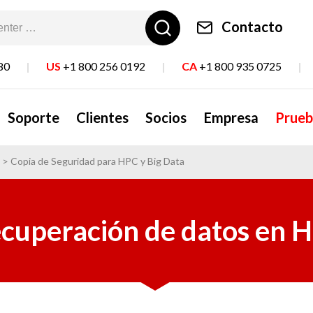
Contacto
80
|
US
+1 800 256 0192
|
CA
+1 800 935 0725
|
Soporte
Clientes
Socios
Empresa
Prueb
>
Copia de Seguridad para HPC y Big Data
ecuperación de datos en H