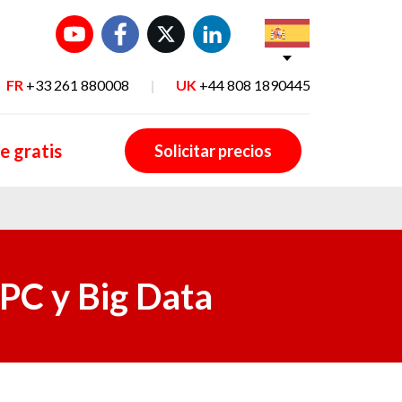
FR
+33 261 880008
|
UK
+44 808 1890445
e gratis
Solicitar precios
PC y Big Data