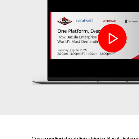
Con su
pedigrí de código abierto
, Bacula Enterpr