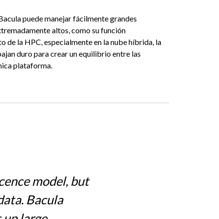
 Bacula puede manejar fácilmente grandes
extremadamente altos, como su función
o de la HPC, especialmente en la nube híbrida, la
jan duro para crear un equilibrio entre las
nica plataforma.
icence model, but
 data. Bacula
 up large