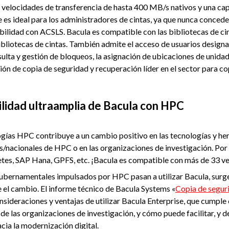
n velocidades de transferencia de hasta 400 MB/s nativos y una c
es ideal para los administradores de cintas, ya que nunca concede
bilidad con ACSLS. Bacula es compatible con las bibliotecas de ci
ibliotecas de cintas. También admite el acceso de usuarios design
ta y gestión de bloqueos, la asignación de ubicaciones de unidade
ón de copia de seguridad y recuperación líder en el sector para c
ilidad ultraamplia de Bacula con HPC
ogías HPC contribuye a un cambio positivo en las tecnologías y he
/nacionales de HPC o en las organizaciones de investigación. Por 
s, SAP Hana, GPFS, etc. ¡Bacula es compatible con más de 33 ver
ubernamentales impulsados por HPC pasan a utilizar Bacula, surge
e el cambio. El informe técnico de Bacula Systems «
Copia de segur
onsideraciones y ventajas de utilizar Bacula Enterprise, que cumpl
e las organizaciones de investigación, y cómo puede facilitar, y de 
cia la modernización digital.